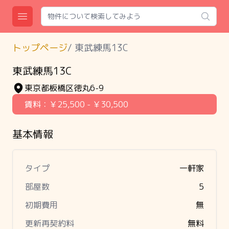
Search
Open main menu
トップページ
/
東武練馬13C
東武練馬13C
東京都板橋区徳丸6-9
賃料：
￥25,500
- ￥30,500
基本情報
タイプ
一軒家
部屋数
5
初期費用
無
更新再契約料
無料