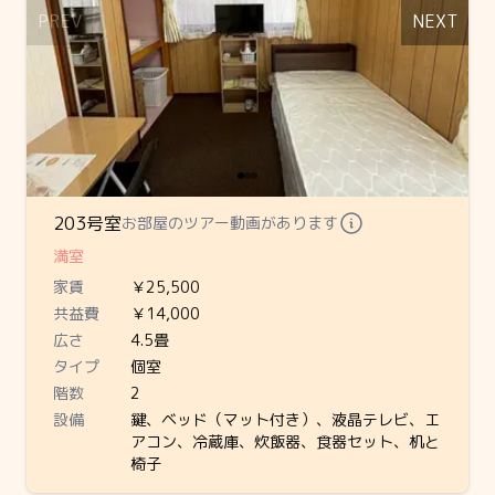
PREV
NEXT
203号室
お部屋のツアー動画があります
満室
家賃
￥25,500
共益費
￥14,000
広さ
4.5畳
タイプ
個室
階数
2
設備
鍵、ベッド（マット付き）、液晶テレビ、エ
アコン、冷蔵庫、炊飯器、食器セット、机と
椅子