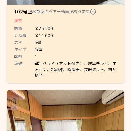
102号室
お部屋のツアー動画があります
満室
家賃
￥25,500
共益費
￥14,000
広さ
5畳
タイプ
個室
階数
1
設備
鍵、ベッド（マット付き）、液晶テレビ、エ
アコン、冷蔵庫、炊飯器、食器セット、机と
椅子
Slide 1 of 3