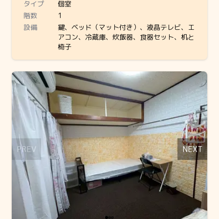
タイプ
個室
階数
1
設備
鍵、ベッド（マット付き）、液晶テレビ、エ
アコン、冷蔵庫、炊飯器、食器セット、机と
椅子
Slide 1 of 3
PREV
NEXT