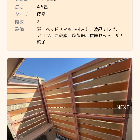
広さ
4.5畳
タイプ
個室
階数
2
設備
鍵、ベッド（マット付き）、液晶テレビ、エ
アコン、冷蔵庫、炊飯器、食器セット、机と
椅子
Slide 1 of 4
PREV
NEXT