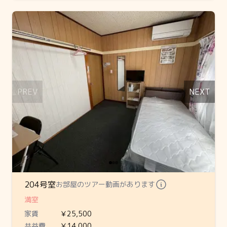
Slide 1 of 3
PREV
NEXT
204号室
お部屋のツアー動画があります
満室
家賃
￥25,500
共益費
￥14,000