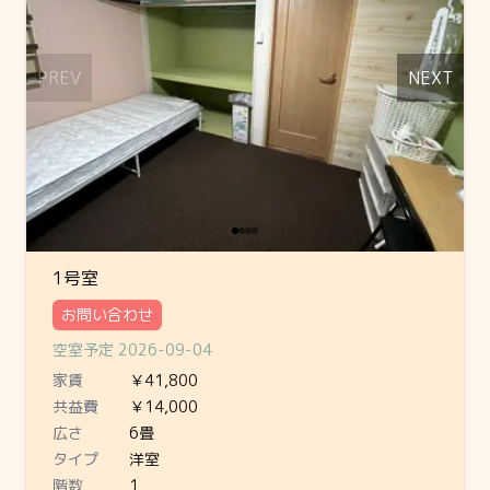
PREV
NEXT
1号室
お問い合わせ
空室予定 2026-09-04
家賃
￥41,800
共益費
￥14,000
広さ
6畳
タイプ
洋室
階数
1