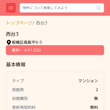
Search
Open main menu
トップページ
/
西台3
西台3
板橋区高島平9-5
賃料：
￥41,800
基本情報
タイプ
マンション
部屋数
2
初期費用
無
更新再契約料
無料