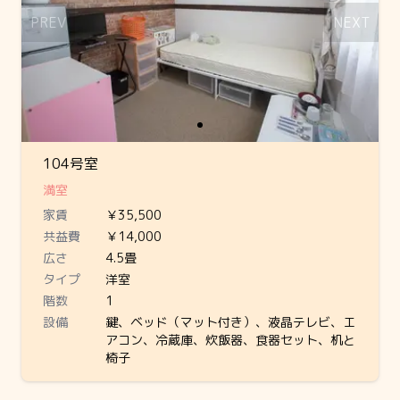
PREV
NEXT
104号室
満室
家賃
￥35,500
共益費
￥14,000
広さ
4.5畳
タイプ
洋室
階数
1
設備
鍵、ベッド（マット付き）、液晶テレビ、エ
アコン、冷蔵庫、炊飯器、食器セット、机と
椅子