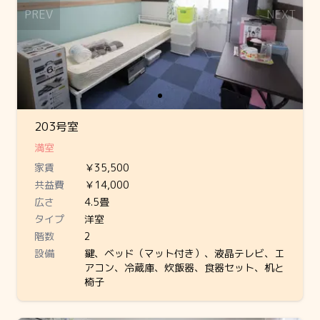
PREV
NEXT
203号室
満室
家賃
￥35,500
共益費
￥14,000
広さ
4.5畳
タイプ
洋室
階数
2
設備
鍵、ベッド（マット付き）、液晶テレビ、エ
アコン、冷蔵庫、炊飯器、食器セット、机と
椅子