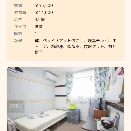
家賃
￥35,500
共益費
￥14,000
広さ
4.5畳
タイプ
洋室
階数
1
設備
鍵、ベッド（マット付き）、液晶テレビ、エ
アコン、冷蔵庫、炊飯器、食器セット、机と
椅子
Slide 1 of 1
PREV
NEXT