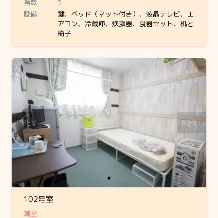
階数
1
設備
鍵、ベッド（マット付き）、液晶テレビ、エ
アコン、冷蔵庫、炊飯器、食器セット、机と
椅子
Slide 1 of 1
PREV
NEXT
102号室
満室