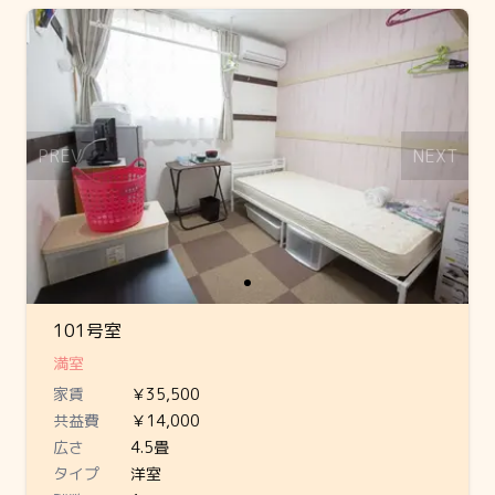
Slide 1 of 1
PREV
NEXT
101号室
満室
家賃
￥35,500
共益費
￥14,000
広さ
4.5畳
タイプ
洋室