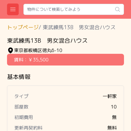
Search
Open main menu
トップページ
/
東武練馬13B 男女混合ハウス
東武練馬13B 男女混合ハウス
東京都板橋区徳丸6-10
賃料：
￥35,500
基本情報
タイプ
一軒家
部屋数
10
初期費用
無
更新再契約料
無料