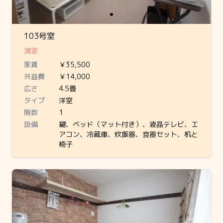
103号室
満室
家賃
￥35,500
共益費
￥14,000
広さ
4.5畳
タイプ
洋室
階数
1
設備
鍵、ベッド（マット付き）、液晶テレビ、エ
アコン、冷蔵庫、炊飯器、食器セット、机と
椅子
Slide 1 of 1