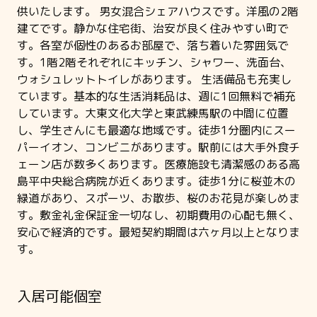
供いたします。 男女混合シェアハウスです。洋風の2階
建てです。静かな住宅街、治安が良く住みやすい町で
す。各室が個性のあるお部屋で、落ち着いた雰囲気で
す。1階2階それぞれにキッチン、シャワー、洗面台、
ウォシュレットトイレがあります。 生活備品も充実し
ています。基本的な生活消耗品は、週に1回無料で補充
しています。大東文化大学と東武練馬駅の中間に位置
し、学生さんにも最適な地域です。徒歩1分圏内にスー
パーイオン、コンビニがあります。駅前には大手外食チ
ェーン店が数多くあります。医療施設も清潔感のある高
島平中央総合病院が近くあります。徒歩1分に桜並木の
緑道があり、スポーツ、お散歩、桜のお花見が楽しめま
す。敷金礼金保証金一切なし、初期費用の心配も無く、
安心で経済的です。最短契約期間は六ヶ月以上となりま
す。
入居可能個室