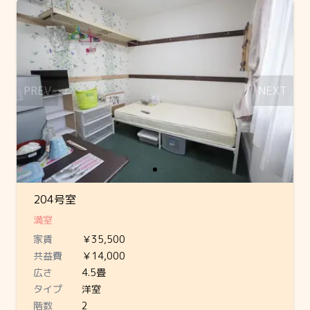
Slide 1 of 1
PREV
NEXT
204号室
満室
家賃
￥35,500
共益費
￥14,000
広さ
4.5畳
タイプ
洋室
階数
2