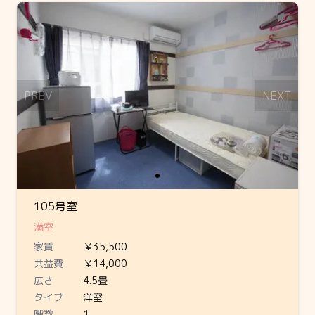
Slide 1 of 1
PREV
NEXT
105号室
満室
家賃
￥35,500
共益費
￥14,000
広さ
4.5畳
タイプ
洋室
階数
1