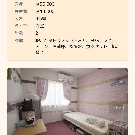
家賃
￥35,500
共益費
￥14,000
広さ
4.5畳
タイプ
洋室
階数
2
設備
鍵、ベッド（マット付き）、液晶テレビ、エ
アコン、冷蔵庫、炊飯器、食器セット、机と
椅子
Slide 1 of 1
PREV
NEXT