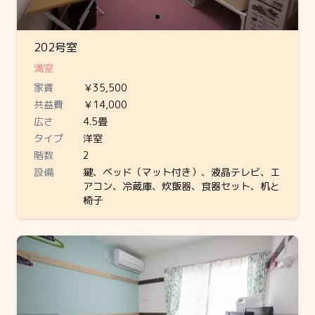
202号室
満室
家賃
￥35,500
共益費
￥14,000
広さ
4.5畳
タイプ
洋室
階数
2
設備
鍵、ベッド（マット付き）、液晶テレビ、エ
アコン、冷蔵庫、炊飯器、食器セット、机と
椅子
Slide 1 of 1