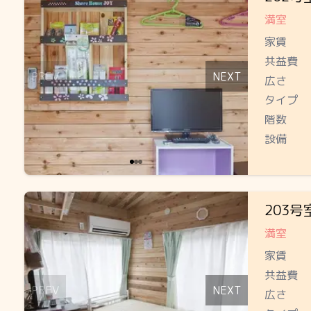
満室
家賃
共益費
PREV
NEXT
広さ
タイプ
階数
設備
Slide 1 of 2
203号
満室
家賃
共益費
PREV
NEXT
広さ