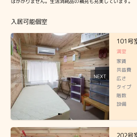
はかかりません。生活消耗品の補充も充実しています。
入居可能個室
Slide 1 of 2
101号
満室
家賃
共益費
PREV
NEXT
広さ
タイプ
階数
設備
Slide 1 of 3
202号