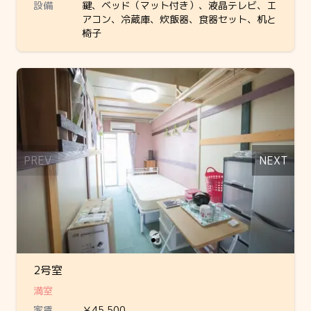
設備
鍵、ベッド（マット付き）、液晶テレビ、エ
アコン、冷蔵庫、炊飯器、食器セット、机と
椅子
Slide 1 of 2
PREV
NEXT
2号室
満室
家賃
￥45,500