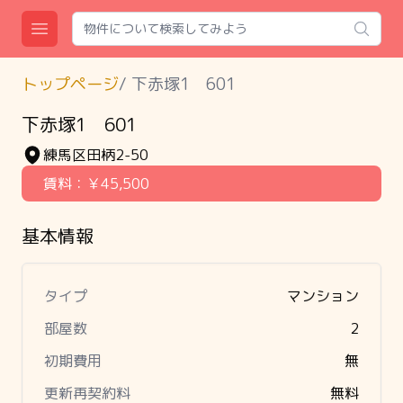
Search
Open main menu
トップページ
/
下赤塚1 601
下赤塚1 601
練馬区田柄2-50
賃料：
￥45,500
基本情報
タイプ
マンション
部屋数
2
初期費用
無
更新再契約料
無料