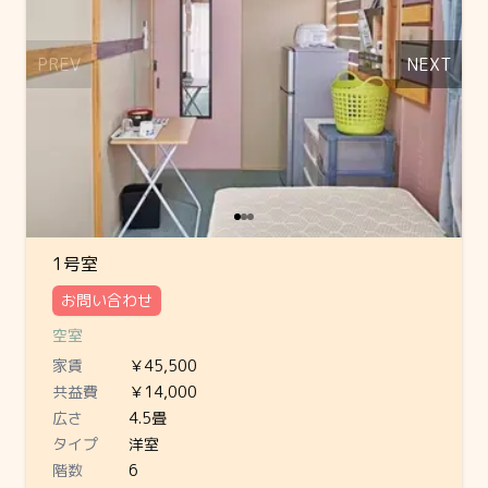
PREV
NEXT
1号室
お問い合わせ
空室
家賃
￥45,500
共益費
￥14,000
広さ
4.5畳
タイプ
洋室
階数
6