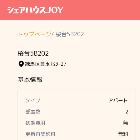
トップページ
/
桜台5B202
桜台5B202
練馬区豊玉北3-27
基本情報
タイプ
アパート
部屋数
2
初期費用
無
更新再契約料
無料