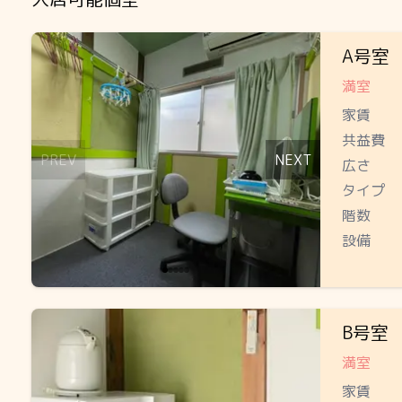
Slide 1 of 5
A号室
満室
家賃
共益費
PREV
NEXT
広さ
タイプ
階数
設備
Slide 1 of 3
B号室
満室
家賃