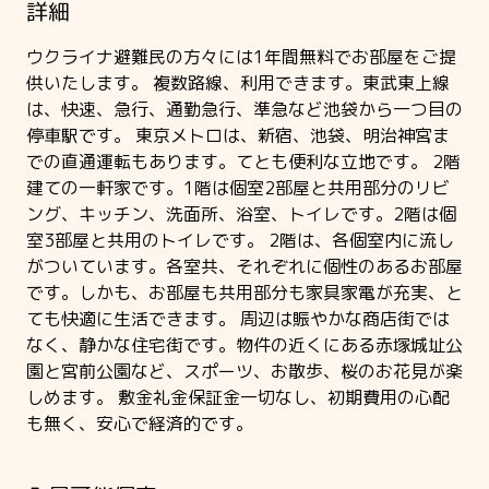
詳細
ウクライナ避難民の方々には1年間無料でお部屋をご提
供いたします。 複数路線、利用できます。東武東上線
は、快速、急行、通勤急行、準急など池袋から一つ目の
停車駅です。 東京メトロは、新宿、池袋、明治神宮ま
での直通運転もあります。てとも便利な立地です。 2階
建ての一軒家です。1階は個室2部屋と共用部分のリビ
ング、キッチン、洗面所、浴室、トイレです。2階は個
室3部屋と共用のトイレです。 2階は、各個室内に流し
がついています。各室共、それぞれに個性のあるお部屋
です。しかも、お部屋も共用部分も家具家電が充実、と
ても快適に生活できます。 周辺は賑やかな商店街では
なく、静かな住宅街です。物件の近くにある赤塚城址公
園と宮前公園など、スポーツ、お散歩、桜のお花見が楽
しめます。 敷金礼金保証金一切なし、初期費用の心配
も無く、安心で経済的です。