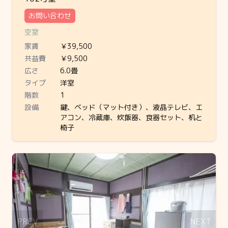
お問い合わせ
空室
家賃
￥39,500
共益費
￥9,500
広さ
6.0畳
タイプ
洋室
階数
1
設備
鍵、ベッド（マット付き）、液晶テレビ、エ
アコン、冷蔵庫、炊飯器、食器セット、机と
椅子
Slide 1 of 1
PREV
NEXT