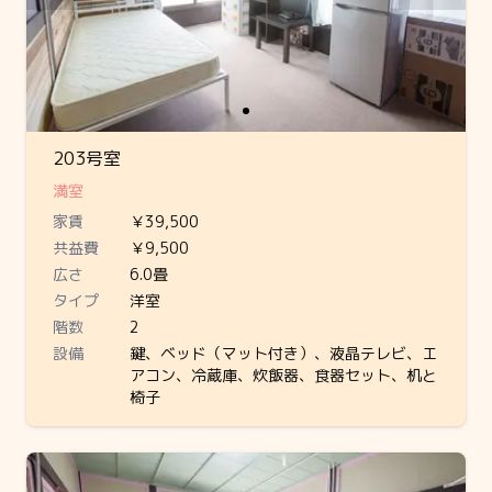
203号室
満室
家賃
￥39,500
共益費
￥9,500
広さ
6.0畳
タイプ
洋室
階数
2
設備
鍵、ベッド（マット付き）、液晶テレビ、エ
アコン、冷蔵庫、炊飯器、食器セット、机と
椅子
Slide 1 of 1