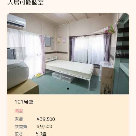
入居可能個室
Slide 1 of 1
PREV
NEXT
101号室
満室
家賃
￥39,500
共益費
￥9,500
広さ
5.0畳