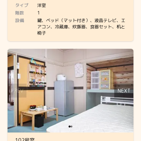
タイプ
洋室
階数
1
設備
鍵、ベッド（マット付き）、液晶テレビ、エ
アコン、冷蔵庫、炊飯器、食器セット、机と
椅子
Slide 1 of 2
PREV
NEXT
102号室