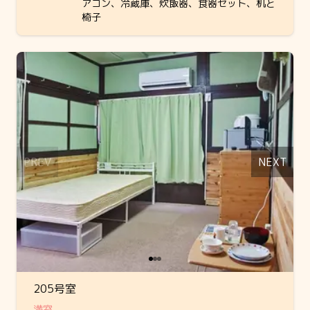
アコン、冷蔵庫、炊飯器、食器セット、机と
椅子
Slide 1 of 3
PREV
NEXT
205号室
満室