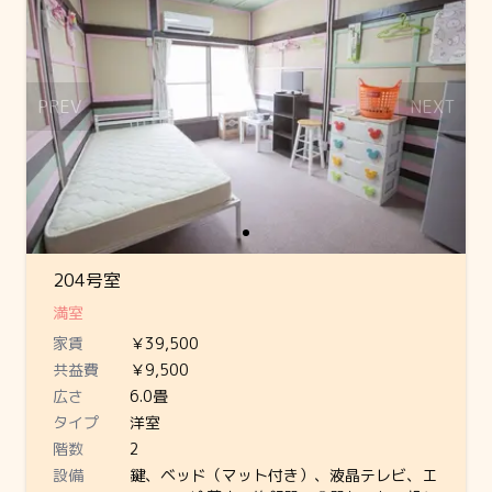
PREV
NEXT
204号室
満室
家賃
￥39,500
共益費
￥9,500
広さ
6.0畳
タイプ
洋室
階数
2
設備
鍵、ベッド（マット付き）、液晶テレビ、エ