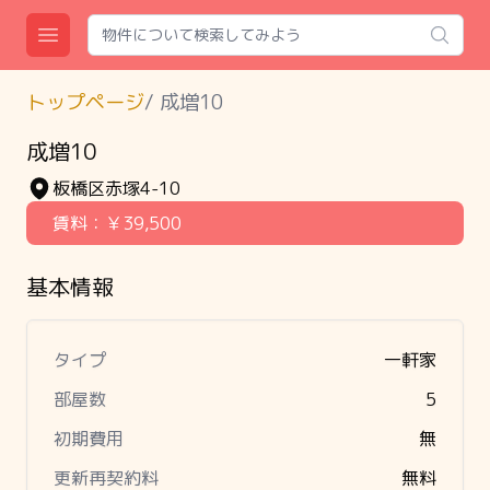
Search
Open main menu
トップページ
/
成増10
成増10
板橋区赤塚4-10
賃料：
￥39,500
基本情報
タイプ
一軒家
部屋数
5
初期費用
無
更新再契約料
無料